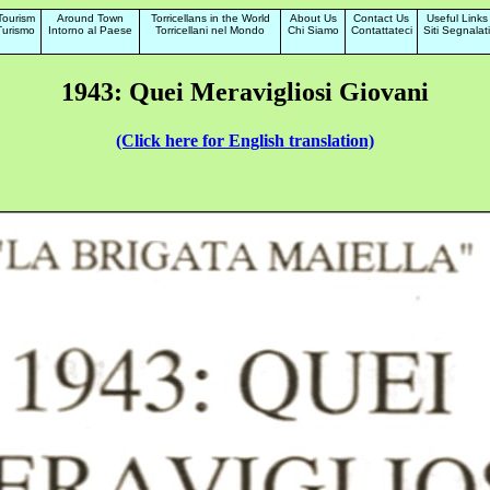
Tourism
Around Town
Torricellans in the World
About Us
Contact Us
Useful Links
Turismo
Intorno al Paese
Torricellani nel Mondo
Chi Siamo
Contattateci
Siti Segnalati
1943: Quei Meravigliosi Giovani
(Click here for English translation)