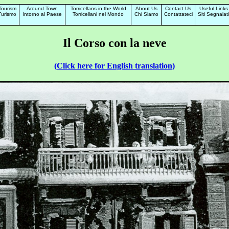
Tourism
Around Town
Torricellans in the World
About Us
Contact Us
Useful Links
Turismo
Intorno al Paese
Torricellani nel Mondo
Chi Siamo
Contattateci
Siti Segnalati
Il Corso con la neve
(Click here for English translation)